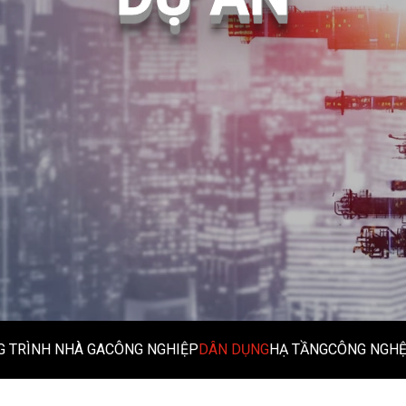
 TRÌNH NHÀ GA
CÔNG NGHIỆP
DÂN DỤNG
HẠ TẦNG
CÔNG NGH