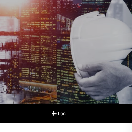
Ệ
Lọc