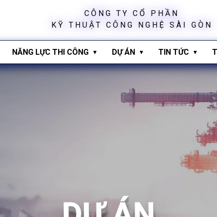
C
Ô
N
G
T
Y
C
Ổ
P
H
Ầ
N
K
Ỹ
T
H
U
Ậ
T
C
Ô
N
G
N
G
H
Ệ
S
À
I
G
Ò
N
NĂNG LỰC THI CÔNG
DỰ ÁN
TIN TỨC
T
DỰ
ÁN