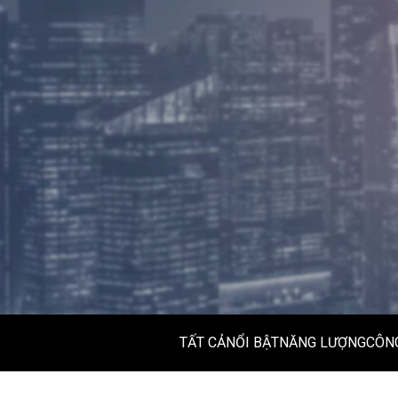
TẤT CẢ
NỔI BẬT
NĂNG LƯỢNG
CÔNG