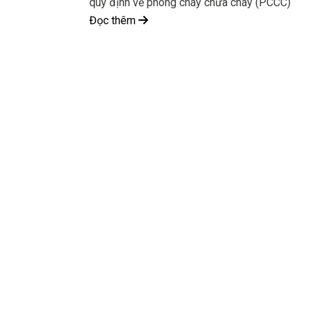
quy định về phòng cháy chữa cháy (PCCC)
Đọc thêm
CÔNG TY CỔ PHẦN KỸ THUẬT