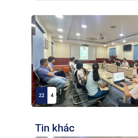
22
4
Tin khác