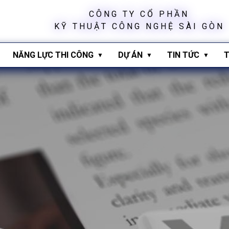
C
Ô
N
G
T
Y
C
Ổ
P
H
Ầ
N
K
Ỹ
T
H
U
Ậ
T
C
Ô
N
G
N
G
H
Ệ
S
À
I
G
Ò
N
NĂNG LỰC THI CÔNG
DỰ ÁN
TIN TỨC
T