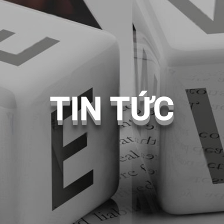
TIN
TỨC