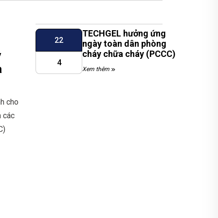
TECHGEL hưởng ứng
22
ngày toàn dân phòng
y
cháy chữa cháy (PCCC)
4
a
Xem thêm
nh cho
n các
C)